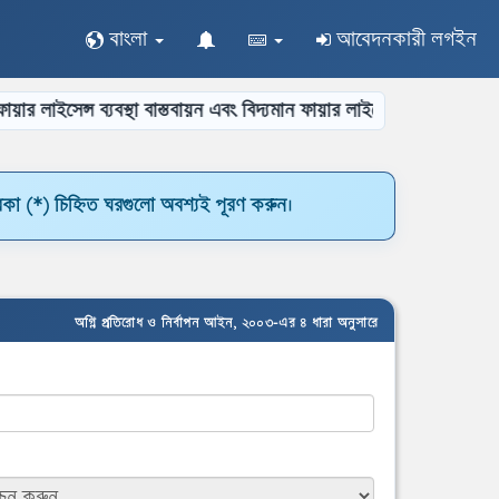
বাংলা
আবেদনকারী লগইন
েন্স ব্যবস্থা বাস্তবায়ন এবং বিদ্যমান ফায়ার লাইসেন্সসমূহের অন্তর্ভুক্তিকরণ:
সে
কা (*) চিহ্নিত ঘরগুলো অবশ্যই পূরণ করুন।
অগ্নি প্রতিরোধ ও নির্বাপন আইন, ২০০৩-এর ৪ ধারা অনুসারে