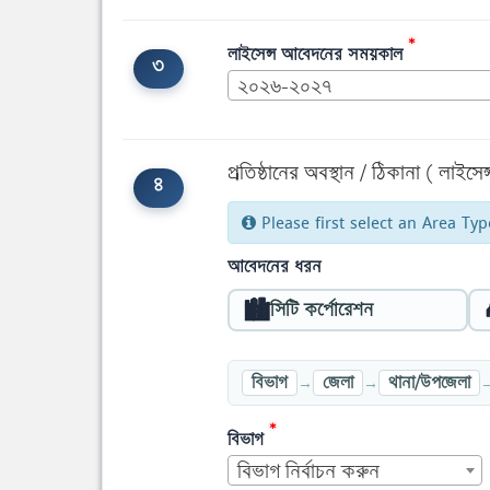
*
লাইসেন্স আবেদনের সময়কাল
৩
২০২৬-২০২৭
প্রতিষ্ঠানের অবস্থান / ঠিকানা ( লাইস
৪
Please first select an Area Typ
আবেদনের ধরন
🏙️
সিটি কর্পোরেশন
→
→
বিভাগ
জেলা
থানা/উপজেলা
*
বিভাগ
বিভাগ নির্বাচন করুন