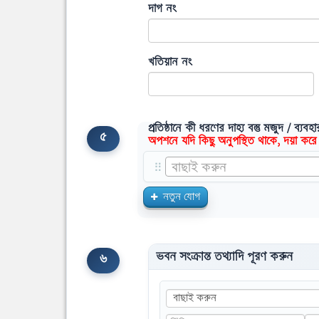
দাগ নং
খতিয়ান নং
প্রতিষ্ঠানে কী ধরণের দাহ্য বস্তু মজুদ / ব্য
৫
অপশনে যদি কিছু অনুপস্থিত থাকে, দয়া করে
⠿
বাছাই করুন
নতুন যোগ
ভবন সংক্রান্ত তথ্যাদি পূরণ করুন
৬