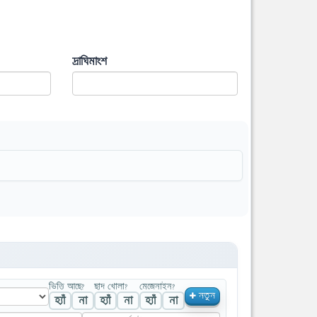
দ্রাঘিমাংশ
ভিত্তি আছে?
ছাদ খোলা?
মেজেনাইন?
নতুন
হ্যাঁ
না
হ্যাঁ
না
হ্যাঁ
না