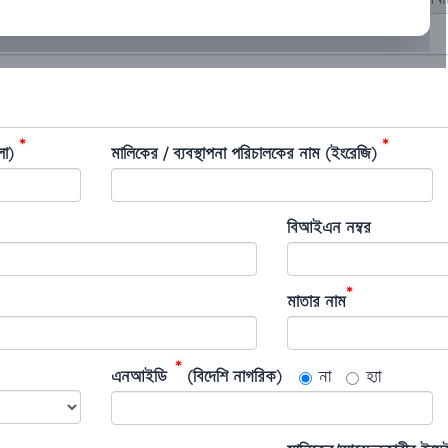
*
*
লা)
মালিকের / ব্যবস্থাপনা পরিচালকের নাম (ইংরেজি)
বিআইএন নম্বর
*
মাতার নাম
*
এনআইডি
(বিদেশি নাগরিক)
না
হ্যা