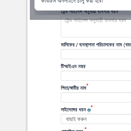
কার্যক্রম অনলাইনে চালু করা হবে।
ট্রেড লাইসেন্স অনুযায়ী ব্যবসার ধরন
মালিকের / ব্যবস্থাপনা পরিচালকের নাম (বাং
টিআইএন নম্বর
*
পিতা/স্বামীর নাম
*
লাইসেন্সের ধরন
*