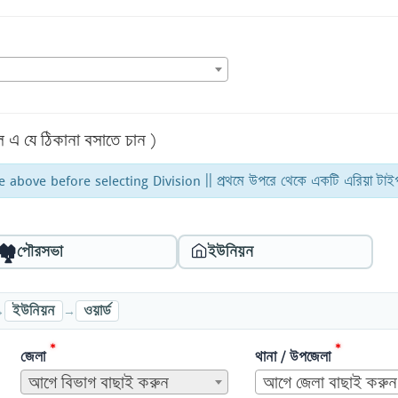
েন্স এ যে ঠিকানা বসাতে চান )
e above before selecting Division ||
প্রথমে উপরে থেকে একটি এরিয়া টাইপ
🏘️
পৌরসভা
ইউনিয়ন
→
→
ইউনিয়ন
ওয়ার্ড
*
*
জেলা
থানা / উপজেলা
আগে বিভাগ বাছাই করুন
আগে জেলা বাছাই করুন