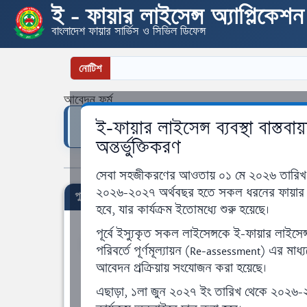
ই - ফায়ার লাইসেন্স অ্যাপ্লিকেশন
বাংলাদেশ ফায়ার সার্ভিস ও সিভিল ডিফেন্স
নোটিশ
আবেদন ফর্ম
ই-ফায়ার লাইসেন্স ব্যবস্থা বাস্ত
বিশেষ সতর্কতা :
সকল তথ্য সতর্কতার সাথে সঠিকভ
অন্তর্ভুক্তিকরণ
সেবা সহজীকরণের আওতায় ০১ মে ২০২৬ তারিখ থেকে
২০২৬-২০২৭ অর্থবছর হতে সকল ধরনের ফায়ার লাইস
পুনর্মূল্যায়ন আবেদন ফর্ম
হবে, যার কার্যক্রম ইতোমধ্যে শুরু হয়েছে।
*
পূর্বে ইস্যুকৃত সকল লাইসেন্সকে ই-ফায়ার লাইসেন্স 
প্রতিষ্ঠানের নাম (বাংলা)
১
পরিবর্তে পূর্ণমূল্যায়ন (Re-assessment) এর মাধ
আবেদন প্রক্রিয়ায় সংযোজন করা হয়েছে।
*
প্রতিষ্ঠানের ব্যবসার ধরণ
এছাড়া, ১লা জুন ২০২৭ ইং তারিখ থেকে ২০২৬-২০
বাছাই করুন